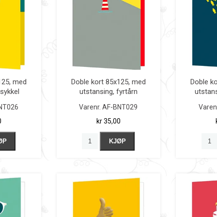
125, med
Doble kort 85x125, med
Doble k
,sykkel
utstansing, fyrtårn
utstans
NT026
Varenr.
AF-BNT029
Varen
0
kr 35,00
ØP
KJØP