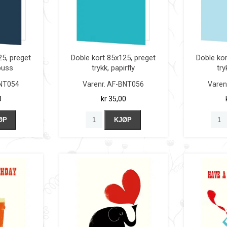
25, preget
Doble kort 85x125, preget
Doble kor
buss
trykk, papirfly
try
NT054
Varenr.
AF-BNT056
Varen
0
kr 35,00
ØP
KJØP