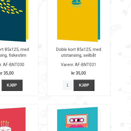
ort 85x125, med
Doble kort 85x125, med
ing, fiskestim
utstansing, seilbåt
r.
AF-BNT030
Varenr.
AF-BNT031
kr 35,00
kr 35,00
KJØP
KJØP