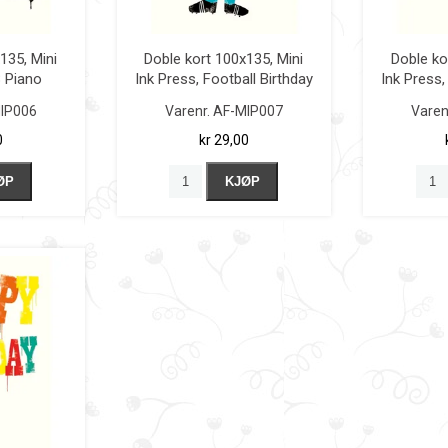
135, Mini
Doble kort 100x135, Mini
Doble ko
B Piano
Ink Press, Football Birthday
Ink Press
IP006
Varenr.
AF-MIP007
Varen
0
kr 29,00
ØP
KJØP