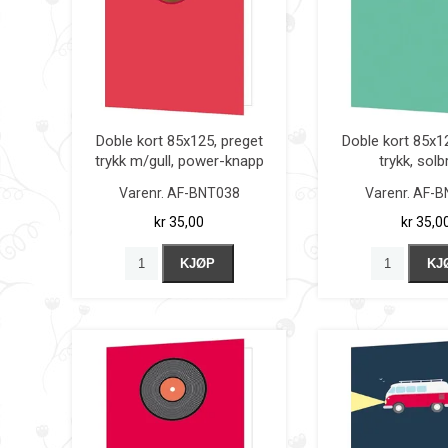
Doble kort 85x125, preget
Doble kort 85x1
trykk m/gull, power-knapp
trykk, solbr
Varenr.
AF-BNT038
Varenr.
AF-B
kr 35,00
kr 35,0
KJØP
KJ