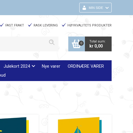
MIN SIDE
FAST FRAKT
RASK LEVERING
HØYKVALITETS PRODUKTER
Total sum:
0
kr 0,00
Julekort 2024
Nye varer
ORDINÆRE VARER
bud