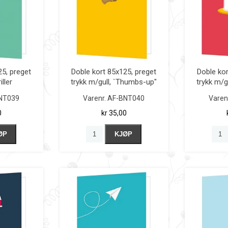
25, preget
Doble kort 85x125, preget
Doble kor
iller
trykk m/gull, `Thumbs-up"
trykk m/g
NT039
Varenr.
AF-BNT040
Varen
0
kr 35,00
ØP
KJØP