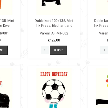
135, Mini
Doble kort 100x135, Mini
Doble ko
r Diver
Ink Press, Elephant and
Ink Press
Heart
IP001
Varenr.
AF-MIP002
Varen
0
kr 29,00
ØP
KJØP