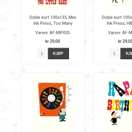
Doble kort 100x135, Mini
Doble kort 100x
Ink Press, Too Many
Ink Press, H
Candles
Varenr.
AF-MIP005
Varenr.
AF-M
kr 29,00
kr 29,0
KJØP
KJ