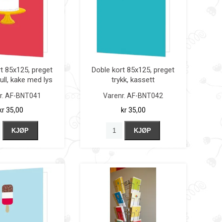
t 85x125, preget
Doble kort 85x125, preget
ull, kake med lys
trykk, kassett
r.
AF-BNT041
Varenr.
AF-BNT042
kr 35,00
kr 35,00
KJØP
KJØP