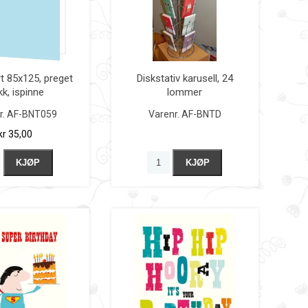
t 85x125, preget
Diskstativ karusell, 24
kk, ispinne
lommer
r.
AF-BNT059
Varenr.
AF-BNTD
kr 35,00
KJØP
KJØP