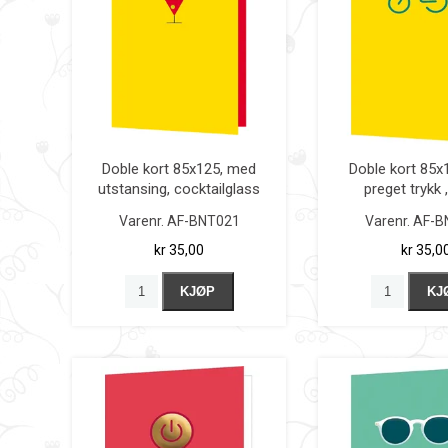
Doble kort 85x125, med
Doble kort 85x
utstansing, cocktailglass
preget trykk 
Varenr.
AF-BNT021
Varenr.
AF-B
kr 35,00
kr 35,0
KJØP
KJ