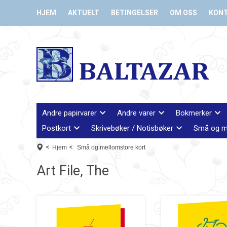
HJEM
AKTUELT
BETINGELSER
OM OSS
KON
Andre papirvarer
Andre varer
Bokmerker
Postkort
Skrivebøker / Notisbøker
Små og m
<
<
Hjem
Små og mellomstore kort
Art File, The