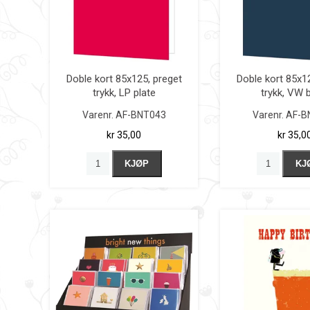
Doble kort 85x125, preget
Doble kort 85x1
trykk, LP plate
trykk, VW 
Varenr.
AF-BNT043
Varenr.
AF-B
kr 35,00
kr 35,0
KJØP
KJ