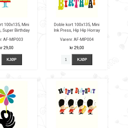
rt 100x135, Mini
Doble kort 100x135, Mini
, Super Birthday
Ink Press, Hip Hip Horray
r.
AF-MIP003
Varenr.
AF-MIP004
kr 29,00
kr 29,00
KJØP
KJØP