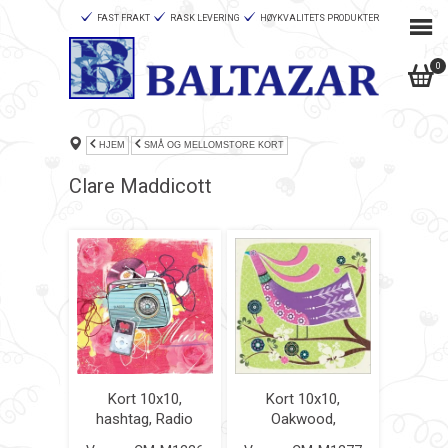
FAST FRAKT
RASK LEVERING
HØYKVALITETS PRODUKTER
0
HJEM
SMÅ OG MELLOMSTORE KORT
Clare Maddicott
Kort 10x10,
Kort 10x10,
hashtag, Radio
Oakwood,
Rock
Roselle