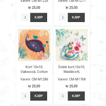
Varenr.
CM-M1226
Varenr.
CM-M1277
kr 25,00
kr 25,00
KJØP
KJØP
Kort 10x10,
Doble kort,10x10,
Oakwood, Cotton
Maddicott,
Grass
Lemongrass,
Varenr.
CM-M1286
Varenr.
CM-M1768
Rose Pouchong
kr 25,00
kr 25,00
KJØP
KJØP