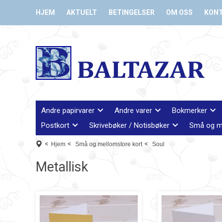
HJEM
AKTUELT
BETINGELSER
OM OSS
KON
Andre papirvarer
Andre varer
Bokmerker
Postkort
Skrivebøker / Notisbøker
Små og m
<
<
<
Hjem
Små og mellomstore kort
Soul
Metallisk