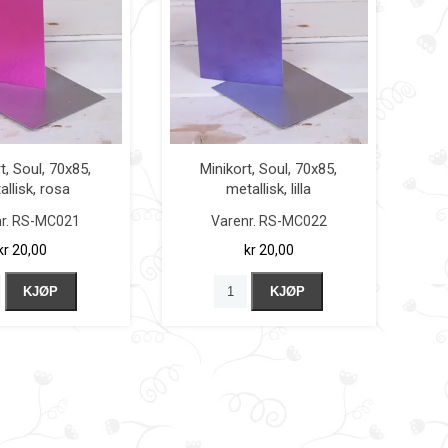
t, Soul, 70x85,
Minikort, Soul, 70x85,
allisk, rosa
metallisk, lilla
r.
RS-MC021
Varenr.
RS-MC022
kr 20,00
kr 20,00
KJØP
KJØP