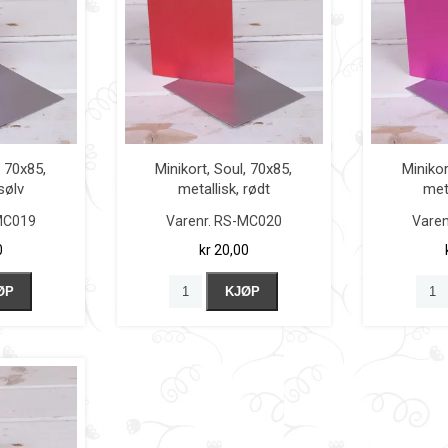
, 70x85,
Minikort, Soul, 70x85,
Minikor
sølv
metallisk, rødt
met
MC019
Varenr.
RS-MC020
Varen
0
kr 20,00
ØP
KJØP