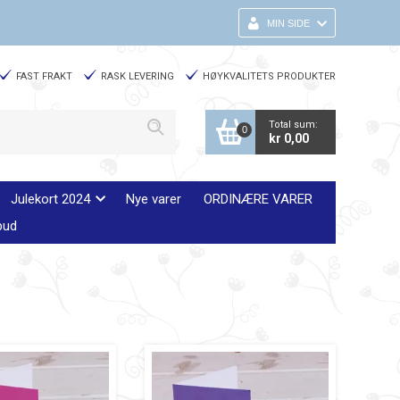
MIN SIDE
FAST FRAKT
RASK LEVERING
HØYKVALITETS PRODUKTER
Total sum:
0
kr 0,00
Julekort 2024
Nye varer
ORDINÆRE VARER
bud