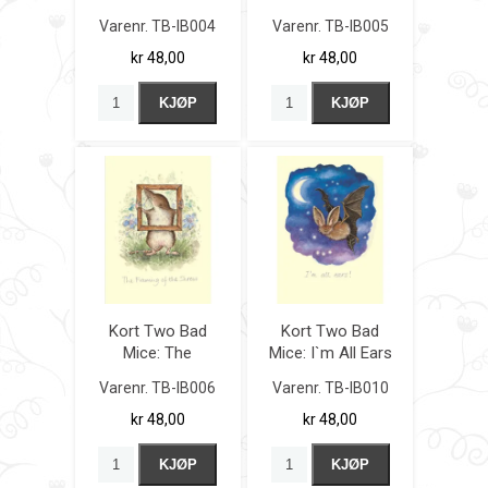
Magnet
Varenr.
TB-IB004
Varenr.
TB-IB005
kr 48,00
kr 48,00
KJØP
KJØP
Kort Two Bad
Kort Two Bad
Mice: The
Mice: I`m All Ears
Framing of the
Varenr.
TB-IB006
Varenr.
TB-IB010
Shrew
kr 48,00
kr 48,00
KJØP
KJØP