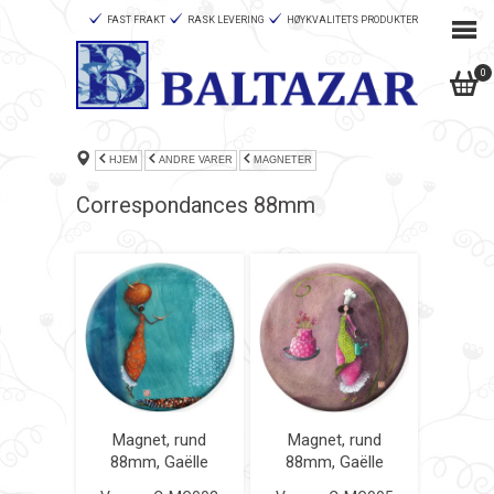
FAST FRAKT
RASK LEVERING
HØYKVALITETS PRODUKTER
0
HJEM
ANDRE VARER
MAGNETER
Correspondances 88mm
Magnet, rund
Magnet, rund
88mm, Gaëlle
88mm, Gaëlle
Boissonnard
Boissonnard