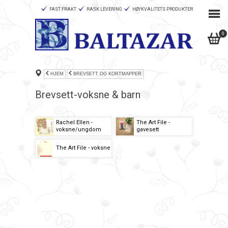
FAST FRAKT
RASK LEVERING
HØYKVALITETS PRODUKTER
0
HJEM
BREVSETT OG KORTMAPPER
Brevsett-voksne & barn
Rachel Ellen -
The Art File -
voksne/ungdom
gavesett
The Art File - voksne