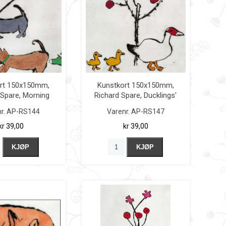
rt 150x150mm,
Kunstkort 150x150mm,
 Spare, Morning
Richard Spare, Ducklings'
Stroll
First Walk
r.
AP-RS144
Varenr.
AP-RS147
kr 39,00
kr 39,00
KJØP
KJØP