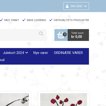
MIN SIDE
FAST FRAKT
RASK LEVERING
HØYKVALITETS PRODUKTER
Total sum:
0
kr 0,00
Julekort 2024
Nye varer
ORDINÆRE VARER
bud