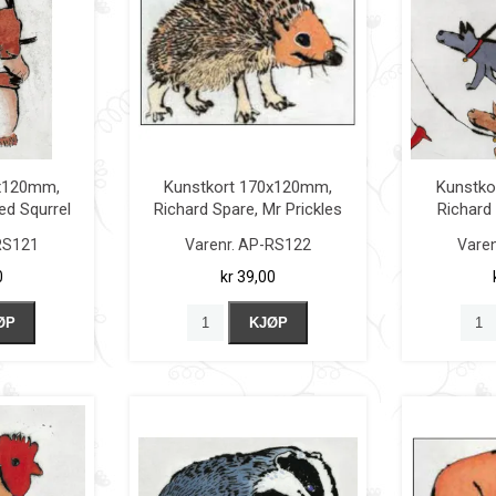
0x120mm,
Kunstkort 170x120mm,
Kunstko
ed Squrrel
Richard Spare, Mr Prickles
Richard
RS121
Varenr.
AP-RS122
Varen
0
kr 39,00
ØP
KJØP