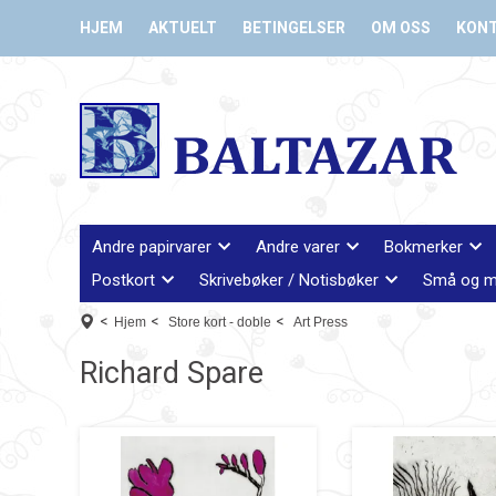
HJEM
AKTUELT
BETINGELSER
OM OSS
KON
Andre papirvarer
Andre varer
Bokmerker
Postkort
Skrivebøker / Notisbøker
Små og m
<
<
<
Hjem
Store kort - doble
Art Press
Richard Spare