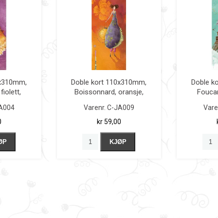
0x310mm,
Doble kort 110x310mm,
Doble k
iolett,
Boissonnard, oransje,
Foucar
t
m/lykt
A004
Varenr.
C-JA009
Vare
0
kr 59,00
ØP
KJØP