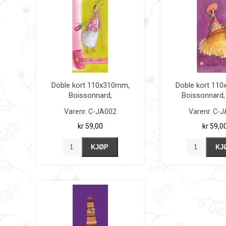
Doble kort 110x310mm,
Doble kort 11
Boissonnard,
Boissonnard, f
rosa/gulgrønn
m/hat
Varenr.
C-JA002
Varenr.
C-J
kr 59,00
kr 59,0
KJØP
KJ