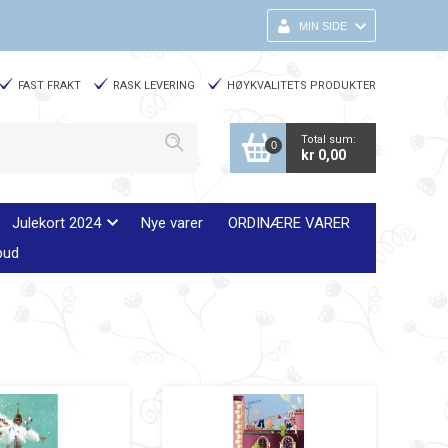
MIN SIDE
FAST FRAKT
RASK LEVERING
HØYKVALITETS PRODUKTER
Total sum:
0
kr 0,00
Julekort 2024
Nye varer
ORDINÆRE VARER
bud