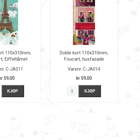
ort 110x310mm,
Doble kort 110x310mm,
t, Eiffeltårnet
Foucart, husfasade
nr.
C-JA011
Varenr.
C-JA014
kr 59,00
kr 59,00
KJØP
KJØP