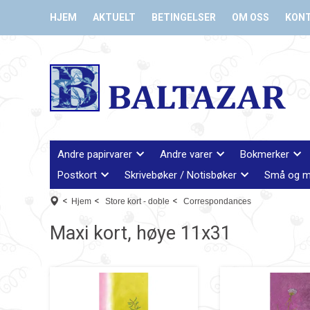
HJEM
AKTUELT
BETINGELSER
OM OSS
KON
Andre papirvarer
Andre varer
Bokmerker
Postkort
Skrivebøker / Notisbøker
Små og m
<
<
<
Hjem
Store kort - doble
Correspondances
Maxi kort, høye 11x31