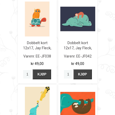
Dobbelt kort
Dobbelt kort
12x17, Jay Fleck,
12x17, Jay Fleck,
Fat Cat Rides a
Snooze
Varenr.
EE-JF038
Varenr.
EE-JF042
Turtle
kr 49,00
kr 49,00
KJØP
KJØP