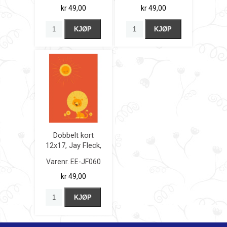
kr 49,00
kr 49,00
KJØP
KJØP
Dobbelt kort
12x17, Jay Fleck,
Who loves the
Varenr.
EE-JF060
sun
kr 49,00
KJØP