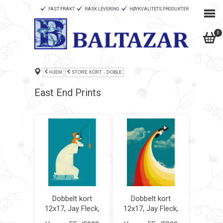
FAST FRAKT
RASK LEVERING
HØYKVALITETS PRODUKTER
0
HJEM
STORE KORT - DOBLE
East End Prints
Dobbelt kort
Dobbelt kort
12x17, Jay Fleck,
12x17, Jay Fleck,
Dinner for Two
Panda Express