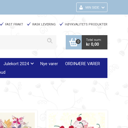
MIN SIDE
FAST FRAKT
RASK LEVERING
HØYKVALITETS PRODUKTER
Total sum:
0
kr 0,00
Julekort 2024
Nye varer
ORDINÆRE VARER
bud