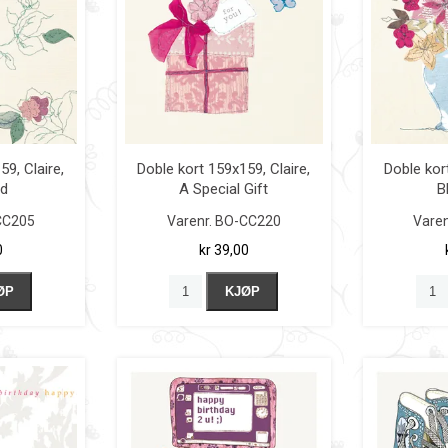
59, Claire,
Doble kort 159x159, Claire,
Doble kort
rd
A Special Gift
B
CC205
Varenr.
BO-CC220
Varen
0
kr 39,00
ØP
KJØP