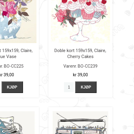
 159x159, Claire,
Doble kort 159x159, Claire,
lue Vase
Cherry Cakes
r.
BO-CC225
Varenr.
BO-CC239
kr 39,00
kr 39,00
KJØP
KJØP