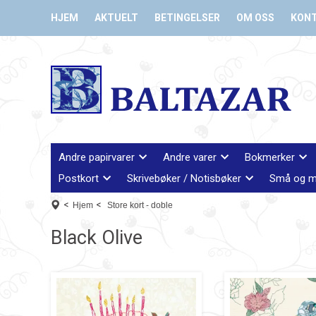
HJEM
AKTUELT
BETINGELSER
OM OSS
KON
Andre papirvarer
Andre varer
Bokmerker
Postkort
Skrivebøker / Notisbøker
Små og m
<
<
Hjem
Store kort - doble
Black Olive